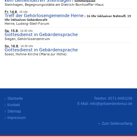
kein Gemeindetreff Steinhagen
:
Sommerpause
Steinhagen, Begegnungsstätte am Dietrich-Bonhoeffer-Haus
Fr, 14.8.
16 Uhr
Treff der Gehörlosengemeinde Herne
:
16 Uhr inklusiver Nähtreff, 19
Uhr inklusives Gebärdencafé
Herne, Ludwig-Steil-Forum
Sa, 15.8.
14:30 Uhr
Gottesdienst in Gebärdensprache
Siegen, Gehörlosenzentrum
So, 16.8.
14:30 Uhr
Gottesdienst in Gebärdensprache
Soest, Hohne-Kirche (Maria zur Höhe)
Startseite
Telefon: 0571-6481106
E-Mail:
info@gebaerdenkreuz.de
Kontakt
Sitemap
Impressum
Zum Seitenanfang