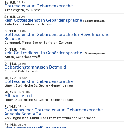
So, 9.8.
15 Uhr
Gottesdienst in Gebärdensprache
Kirchlengern, ev. Kirche
So, 9.8.
15 Uhr
kein Gottesdienst in Gebärdensprache
:
Sommerpause
Paderborn, Paul-Gerhard-Haus
Di, 11.8.
14 Uhr
Gottesdienst in Gebärdensprache für Bewohner und
Besucher
Dortmund, Minna-Sattler-Senioren-Zentrum
Di, 11.8.
15 Uhr
kein Gottesdienst in Gebärdensprache
:
Sommerpause
Witten, Gehörlosentreff
Di, 11.8.
17 Uhr
Gebärdenstammtisch Detmold
Detmold Café Extrablatt
Mi, 12.8.
14 Uhr
Gottesdienst in Gebärdensprache
Lünen, Stadtkirche St. Georg - Gemeindehaus
Mi, 12.8.
14:30 Uhr
Mittwochstreff
Lünen, Stadtkirche St. Georg - Gemeindehaus
Fr, 14.8.
14 Uhr
Ökumenischer Gottesdienst in Gebärdensprache
Anschließend VGV
Recklinghausen, Kultur und Freizeitzentrum der Gehörlosen
Fr, 14.8.
15 Uhr