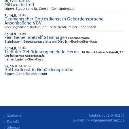
Mi, 12.8.
14:30 Uhr
Mittwochstreff
Lünen, Stadtkirche St. Georg - Gemeindehaus
Fr, 14.8.
14 Uhr
Ökumenischer Gottesdienst in Gebärdensprache
Anschließend VGV
Recklinghausen, Kultur und Freizeitzentrum der Gehörlosen
Fr, 14.8.
15 Uhr
kein Gemeindetreff Steinhagen
:
Sommerpause
Steinhagen, Begegnungsstätte am Dietrich-Bonhoeffer-Haus
Fr, 14.8.
16 Uhr
Treff der Gehörlosengemeinde Herne
:
16 Uhr inklusiver Nähtreff, 19
Uhr inklusives Gebärdencafé
Herne, Ludwig-Steil-Forum
Sa, 15.8.
14:30 Uhr
Gottesdienst in Gebärdensprache
Siegen, Gehörlosenzentrum
Startseite
Telefon: 0571-6481106
E-Mail:
info@gebaerdenkreuz.de
Kontakt
Sitemap