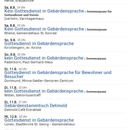
Herne, Kreuzkirche
Sa, 8.8.
14 Uhr
Kein Gottesdienst in Gebärdensprache
:
Sommerpause für
Gottesdienst und Verein
Iserlohn, Varnhagenhaus
Sa, 8.8.
15 Uhr
Kein Gottesdienst in Gebärdensprache
:
Sommerpause
Rheine, Gemeindehaus St. Konrad
So, 9.8.
15 Uhr
Gottesdienst in Gebärdensprache
Kirchlengern, ev. Kirche
So, 9.8.
15 Uhr
kein Gottesdienst in Gebärdensprache
:
Sommerpause
Paderborn, Paul-Gerhard-Haus
Di, 11.8.
14 Uhr
Gottesdienst in Gebärdensprache für Bewohner und
Besucher
Dortmund, Minna-Sattler-Senioren-Zentrum
Di, 11.8.
15 Uhr
kein Gottesdienst in Gebärdensprache
:
Sommerpause
Witten, Gehörlosentreff
Di, 11.8.
17 Uhr
Gebärdenstammtisch Detmold
Detmold Café Extrablatt
Mi, 12.8.
14 Uhr
Gottesdienst in Gebärdensprache
Lünen, Stadtkirche St. Georg - Gemeindehaus