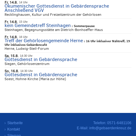
Fr, 14.8.
14 Uhr
Ökumenischer Gottesdienst in Gebärdensprache
Anschließend VGV
Recklinghausen, Kultur und Freizeitzentrum der Gehörlosen
Fr, 14.8.
15 Uhr
kein Gemeindetreff Steinhagen
:
Sommerpause
Steinhagen, Begegnungsstätte am Dietrich-Bonhoeffer-Haus
Fr, 14.8.
16 Uhr
Treff der Gehörlosengemeinde Herne
:
16 Uhr inklusiver Nähtreff, 19
Uhr inklusives Gebärdencafé
Herne, Ludwig-Steil-Forum
Sa, 15.8.
14:30 Uhr
Gottesdienst in Gebärdensprache
Siegen, Gehörlosenzentrum
So, 16.8.
14:30 Uhr
Gottesdienst in Gebärdensprache
Soest, Hohne-Kirche (Maria zur Höhe)
Startseite
Telefon: 0571-6481106
E-Mail:
info@gebaerdenkreuz.de
Kontakt
Sitemap