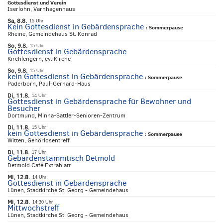
Gottesdienst und Verein
Iserlohn, Varnhagenhaus
Sa, 8.8.
15 Uhr
Kein Gottesdienst in Gebärdensprache
:
Sommerpause
Rheine, Gemeindehaus St. Konrad
So, 9.8.
15 Uhr
Gottesdienst in Gebärdensprache
Kirchlengern, ev. Kirche
So, 9.8.
15 Uhr
kein Gottesdienst in Gebärdensprache
:
Sommerpause
Paderborn, Paul-Gerhard-Haus
Di, 11.8.
14 Uhr
Gottesdienst in Gebärdensprache für Bewohner und
Besucher
Dortmund, Minna-Sattler-Senioren-Zentrum
Di, 11.8.
15 Uhr
kein Gottesdienst in Gebärdensprache
:
Sommerpause
Witten, Gehörlosentreff
Di, 11.8.
17 Uhr
Gebärdenstammtisch Detmold
Detmold Café Extrablatt
Mi, 12.8.
14 Uhr
Gottesdienst in Gebärdensprache
Lünen, Stadtkirche St. Georg - Gemeindehaus
Mi, 12.8.
14:30 Uhr
Mittwochstreff
Lünen, Stadtkirche St. Georg - Gemeindehaus