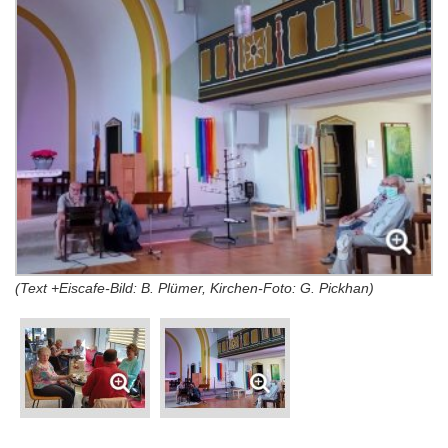
(Text +Eiscafe-Bild: B. Plümer, Kirchen-Foto: G. Pickhan)