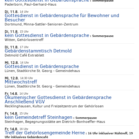
:
Sommerpause
Paderborn, Paul-Gerhard-Haus
Di, 11.8.
14 Uhr
Gottesdienst in Gebärdensprache für Bewohner und
Besucher
Dortmund, Minna-Sattler-Senioren-Zentrum
Di, 11.8.
15 Uhr
kein Gottesdienst in Gebärdensprache
:
Sommerpause
Witten, Gehörlosentreff
Di, 11.8.
17 Uhr
Gebärdenstammtisch Detmold
Detmold Café Extrablatt
Mi, 12.8.
14 Uhr
Gottesdienst in Gebärdensprache
Lünen, Stadtkirche St. Georg - Gemeindehaus
Mi, 12.8.
14:30 Uhr
Mittwochstreff
Lünen, Stadtkirche St. Georg - Gemeindehaus
Fr, 14.8.
14 Uhr
Ökumenischer Gottesdienst in Gebärdensprache
Anschließend VGV
Recklinghausen, Kultur und Freizeitzentrum der Gehörlosen
Fr, 14.8.
15 Uhr
kein Gemeindetreff Steinhagen
:
Sommerpause
Steinhagen, Begegnungsstätte am Dietrich-Bonhoeffer-Haus
Fr, 14.8.
16 Uhr
Treff der Gehörlosengemeinde Herne
:
16 Uhr inklusiver Nähtreff, 19
Uhr inklusives Gebärdencafé