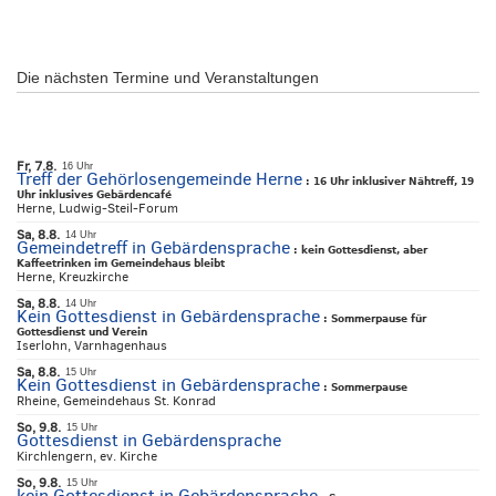
Die nächsten Termine und Veranstaltungen
Fr, 7.8.
16 Uhr
Treff der Gehörlosengemeinde Herne
:
16 Uhr inklusiver Nähtreff, 19
Uhr inklusives Gebärdencafé
Herne, Ludwig-Steil-Forum
Sa, 8.8.
14 Uhr
Gemeindetreff in Gebärdensprache
:
kein Gottesdienst, aber
Kaffeetrinken im Gemeindehaus bleibt
Herne, Kreuzkirche
Sa, 8.8.
14 Uhr
Kein Gottesdienst in Gebärdensprache
:
Sommerpause für
Gottesdienst und Verein
Iserlohn, Varnhagenhaus
Sa, 8.8.
15 Uhr
Kein Gottesdienst in Gebärdensprache
:
Sommerpause
Rheine, Gemeindehaus St. Konrad
So, 9.8.
15 Uhr
Gottesdienst in Gebärdensprache
Kirchlengern, ev. Kirche
So, 9.8.
15 Uhr
kein Gottesdienst in Gebärdensprache