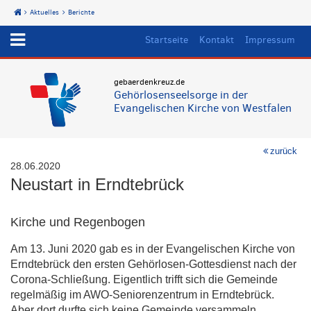
Aktuelles
Berichte
Start
Startseite
Kontakt
Impressum
gebaerdenkreuz.de
Gehörlosenseelsorge in der
Evangelischen Kirche von Westfalen
zurück
28.06.2020
Neustart in Erndtebrück
Kirche und Regenbogen
Am 13. Juni 2020 gab es in der Evangelischen Kirche von
Erndtebrück den ersten Gehörlosen-Gottesdienst nach der
Corona-Schließung. Eigentlich trifft sich die Gemeinde
regelmäßig im
AWO
-Seniorenzentrum in Erndtebrück.
Aber dort durfte sich keine Gemeinde versammeln.