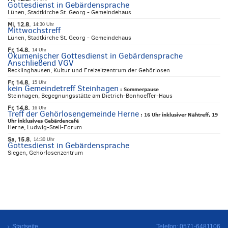
Gottesdienst in Gebärdensprache
Lünen, Stadtkirche St. Georg - Gemeindehaus
Mi, 12.8.
14:30 Uhr
Mittwochstreff
Lünen, Stadtkirche St. Georg - Gemeindehaus
Fr, 14.8.
14 Uhr
Ökumenischer Gottesdienst in Gebärdensprache
Anschließend VGV
Recklinghausen, Kultur und Freizeitzentrum der Gehörlosen
Fr, 14.8.
15 Uhr
kein Gemeindetreff Steinhagen
:
Sommerpause
Steinhagen, Begegnungsstätte am Dietrich-Bonhoeffer-Haus
Fr, 14.8.
16 Uhr
Treff der Gehörlosengemeinde Herne
:
16 Uhr inklusiver Nähtreff, 19
Uhr inklusives Gebärdencafé
Herne, Ludwig-Steil-Forum
Sa, 15.8.
14:30 Uhr
Gottesdienst in Gebärdensprache
Siegen, Gehörlosenzentrum
Startseite
Telefon: 0571-6481106