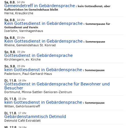
Sa, 8.8.
14 Uhr
Gemeindetreff in Gebärdensprache
:
kein Gottesdienst, aber
Kaffeetrinken im Gemeindehaus bleibt
Herne, Kreuzkirche
Sa, 8.8.
14 Uhr
Kein Gottesdienst in Gebärdensprache
:
Sommerpause für
Gottesdienst und Verein
Iserlohn, Varnhagenhaus
Sa, 8.8.
15 Uhr
Kein Gottesdienst in Gebärdensprache
:
Sommerpause
Rheine, Gemeindehaus St. Konrad
So, 9.8.
15 Uhr
Gottesdienst in Gebärdensprache
Kirchlengern, ev. Kirche
So, 9.8.
15 Uhr
kein Gottesdienst in Gebärdensprache
:
Sommerpause
Paderborn, Paul-Gerhard-Haus
Di, 11.8.
14 Uhr
Gottesdienst in Gebärdensprache für Bewohner und
Besucher
Dortmund, Minna-Sattler-Senioren-Zentrum
Di, 11.8.
15 Uhr
kein Gottesdienst in Gebärdensprache
:
Sommerpause
Witten, Gehörlosentreff
Di, 11.8.
17 Uhr
Gebärdenstammtisch Detmold
Detmold Café Extrablatt
Mi, 12.8.
14 Uhr