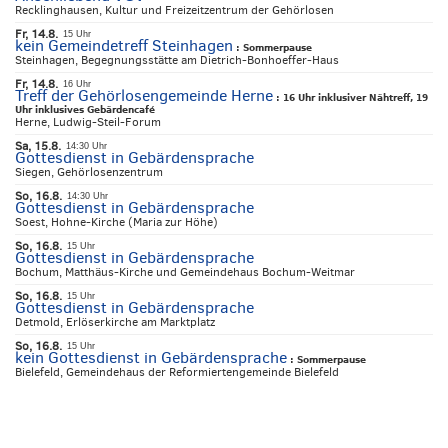
Recklinghausen, Kultur und Freizeitzentrum der Gehörlosen
Fr, 14.8.
15 Uhr
kein Gemeindetreff Steinhagen
:
Sommerpause
Steinhagen, Begegnungsstätte am Dietrich-Bonhoeffer-Haus
Fr, 14.8.
16 Uhr
Treff der Gehörlosengemeinde Herne
:
16 Uhr inklusiver Nähtreff, 19
Uhr inklusives Gebärdencafé
Herne, Ludwig-Steil-Forum
Sa, 15.8.
14:30 Uhr
Gottesdienst in Gebärdensprache
Siegen, Gehörlosenzentrum
So, 16.8.
14:30 Uhr
Gottesdienst in Gebärdensprache
Soest, Hohne-Kirche (Maria zur Höhe)
So, 16.8.
15 Uhr
Gottesdienst in Gebärdensprache
Bochum, Matthäus-Kirche und Gemeindehaus Bochum-Weitmar
So, 16.8.
15 Uhr
Gottesdienst in Gebärdensprache
Detmold, Erlöserkirche am Marktplatz
So, 16.8.
15 Uhr
kein Gottesdienst in Gebärdensprache
:
Sommerpause
Bielefeld, Gemeindehaus der Reformiertengemeinde Bielefeld