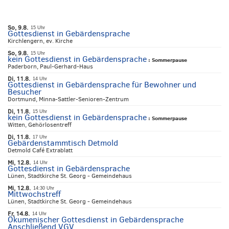
So, 9.8.
15 Uhr
Gottesdienst in Gebärdensprache
Kirchlengern, ev. Kirche
So, 9.8.
15 Uhr
kein Gottesdienst in Gebärdensprache
:
Sommerpause
Paderborn, Paul-Gerhard-Haus
Di, 11.8.
14 Uhr
Gottesdienst in Gebärdensprache für Bewohner und
Besucher
Dortmund, Minna-Sattler-Senioren-Zentrum
Di, 11.8.
15 Uhr
kein Gottesdienst in Gebärdensprache
:
Sommerpause
Witten, Gehörlosentreff
Di, 11.8.
17 Uhr
Gebärdenstammtisch Detmold
Detmold Café Extrablatt
Mi, 12.8.
14 Uhr
Gottesdienst in Gebärdensprache
Lünen, Stadtkirche St. Georg - Gemeindehaus
Mi, 12.8.
14:30 Uhr
Mittwochstreff
Lünen, Stadtkirche St. Georg - Gemeindehaus
Fr, 14.8.
14 Uhr
Ökumenischer Gottesdienst in Gebärdensprache
Anschließend VGV